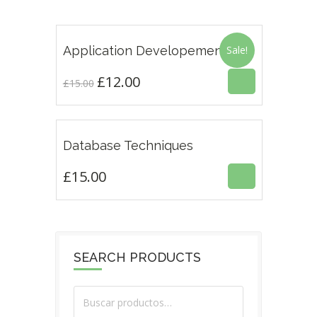
£
12.00
£
15.00
Application Developement
Sale!
3.00
£
12.00
Original
Current
£
15.00
price
price
was:
is:
£
15.00
£15.00.
£12.00.
Database Techniques
£
15.00
SEARCH PRODUCTS