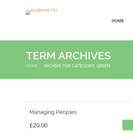
HOME
TERM ARCHIVES
HOME
ARCHIVE FOR CATEGORY: GREEN
£
20.00
Managing Peoples
4.33
ESTE
£
20.00
PRODUCTO