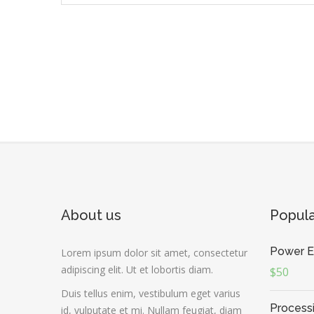
TIENE
MÚLTIPLES
VARIANTES.
LAS
OPCIONES
SE
PUEDEN
ELEGIR
EN
LA
PÁGINA
DE
PRODUCTO
About us
Popul
Power E
Lorem ipsum dolor sit amet, consectetur
adipiscing elit. Ut et lobortis diam.
$50
Duis tellus enim, vestibulum eget varius
Processin
id, vulputate et mi. Nullam feugiat, diam